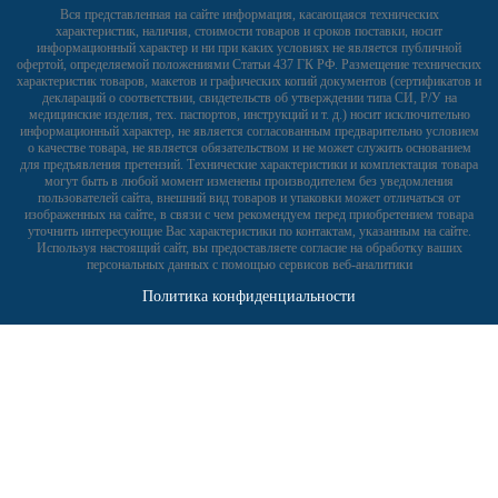
Вся представленная на сайте информация, касающаяся технических
характеристик, наличия, стоимости товаров и сроков поставки, носит
информационный характер и ни при каких условиях не является публичной
офертой, определяемой положениями Статьи 437 ГК РФ. Размещение технических
характеристик товаров, макетов и графических копий документов (сертификатов и
деклараций о соответствии, свидетельств об утверждении типа СИ, Р/У на
медицинские изделия, тех. паспортов, инструкций и т. д.) носит исключительно
информационный характер, не является согласованным предварительно условием
о качестве товара, не является обязательством и не может служить основанием
для предъявления претензий. Технические характеристики и комплектация товара
могут быть в любой момент изменены производителем без уведомления
пользователей сайта, внешний вид товаров и упаковки может отличаться от
изображенных на сайте, в связи с чем рекомендуем перед приобретением товара
уточнить интересующие Вас характеристики по контактам, указанным на сайте.
Используя настоящий сайт, вы предоставляете согласие на обработку ваших
персональных данных с помощью сервисов веб-аналитики
Политика конфиденциальности