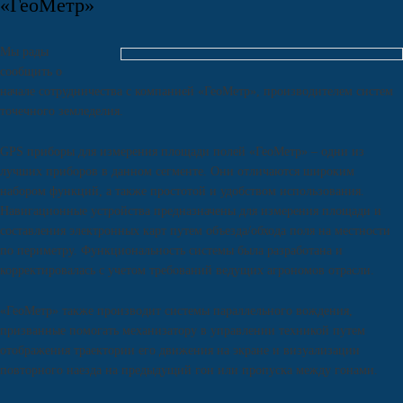
«ГеоМетр»
Мы рады
сообщить о
начале сотрудничества с компанией «ГеоМетр», производителем систем
точечного земледелия.
GPS приборы для измерения площади полей «ГеоМетр» – одни из
лучших приборов в данном сегменте. Они отличаются широким
набором функций, а также простотой и удобством использования.
Навигационные устройства предназначены для измерения площади и
составления электронных карт путем объезда/обхода поля на местности
по периметру. Функциональность системы была разработана и
корректировалась с учетом требований ведущих агрономов отрасли.
«ГеоМетр» также производит системы параллельного вождения,
призванные помогать механизатору в управлении техникой путем
отображения траектории его движения на экране и визуализации
повторного наезда на предыдущий гон или пропуска между гонами.