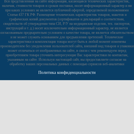
Вся представленная на сайте информация, касающаяся технических характеристик,
наличия, стоимости товаров и сроков поставки, носит информационный характер и ни
при каких условиях не является публичной офертой, определяемой положениями
Статьи 437 ГК РФ. Размещение технических характеристик товаров, макетов и
графических копий документов (сертификатов и деклараций о соответствии,
свидетельств об утверждении типа СИ, Р/У на медицинские изделия, тех. паспортов,
инструкций и т. д.) носит исключительно информационный характер, не является
согласованным предварительно условием о качестве товара, не является обязательством
и не может служить основанием для предъявления претензий. Технические
характеристики и комплектация товара могут быть в любой момент изменены
производителем без уведомления пользователей сайта, внешний вид товаров и упаковки
может отличаться от изображенных на сайте, в связи с чем рекомендуем перед
приобретением товара уточнить интересующие Вас характеристики по контактам,
указанным на сайте. Используя настоящий сайт, вы предоставляете согласие на
обработку ваших персональных данных с помощью сервисов веб-аналитики
Политика конфиденциальности